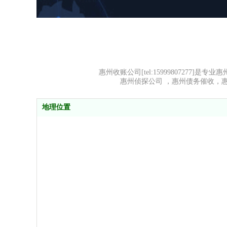
惠州收账公司[tel:1599980727
惠州侦探公司 ，惠州债务催收，
地理位置