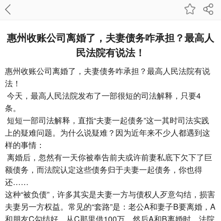
惠州收账公司​离婚了，夫妻债务咋承担？最高人
民法院有说法！
惠州收账公司
离婚了，夫妻债务咋承担？最高人民法院有说
法！
今天，最高人民法院发布了一部很短的司法解释，只要4
条。
短短一部司法解释，直指“夫妻一起债务”这一其时司法实践
上的疑难问题。为什么说疑难？因为近年来不少人都遇到这
样的事情：
离婚后，忽然有一天你被奉告前夫或许前妻私底下欠下了巨
额债务，而法院认定这些债务归于夫妻一起债务，你也得
还……
这种“被负债”，许多其实是夫妻一方与债权人歹意勾结，损害
夫妻另一方权益。常见的“套路”是：老公A和妻子B要离婚，A
和朋友C勾结好，从C那里借100万，然后A和B离婚时，法院