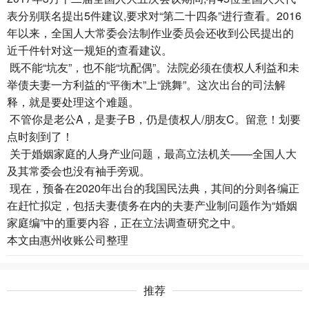
表分别联名提出5件建议,要求对“第二十四条”进行查看。2016
年以来，全国人大常委会法制作业委员会还收到公民提出的
近千件针对这一规矩的查看建议。
既不能“坑友”，也不能“坑配偶”。法院必须在债权人利益和未
举债夫妻一方利益的“平衡木”上“跳舞”。这次出台的司法解
释，就是要处理这个难题。
不管你是老公A，是妻子B，仍是债权人/朋友C。留意！划要
点时刻到了！
关于婚姻家庭的人身产业问题，最高立法机关——全国人大
及其常委会也没有袖手旁观。
现在，预备在2020年出台的我国民法典，其间的分则各编正
在赶忙拟定，包括夫妻债务在内的夫妻产业制问题作为“婚姻
家庭编”中的重要内容，正在立法调查研究之中。
本文由
惠州收账公司
整理
推荐