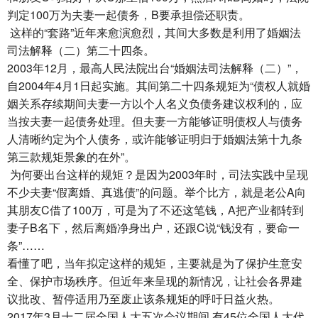
判定100万为夫妻一起债务，B要承担偿还职责。
这样的“套路”近年来愈演愈烈，其间大多数是利用了婚姻法
司法解释（二）第二十四条。
2003年12月，最高人民法院出台“婚姻法司法解释（二）”，
自2004年4月1日起实施。其间第二十四条规矩为“债权人就婚
姻关系存续期间夫妻一方以个人名义负债务建议权利的，应
当按夫妻一起债务处理。但夫妻一方能够证明债权人与债务
人清晰约定为个人债务，或许能够证明归于婚姻法第十九条
第三款规矩景象的在外”。
为何要出台这样的规矩？是因为2003年时，司法实践中呈现
不少夫妻“假离婚、真逃债”的问题。举个比方，就是老公A向
其朋友C借了100万，可是为了不还这笔钱，A把产业都转到
妻子B名下，然后离婚净身出户，还跟C说“钱没有，要命一
条”……
看懂了吧，当年拟定这样的规矩，主要就是为了保护生意安
全、保护市场秩序。但近年来呈现的新情况，让社会各界建
议批改、暂停适用乃至废止该条规矩的呼吁日益火热。
2017年3月十二届全国人大五次会议期间,有45位全国人大代