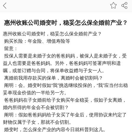
惠州收账公司​婚变时，稳妥怎么保全婚前产业？
惠州收账公司
婚变时，稳妥怎么保全婚前产业？
购买长险：年金险、增值寿险等
留意：
投保人需要是未婚子女的爸爸妈妈，被保人是未婚子女，受
益人也需要是爸爸妈妈。另外，爸爸妈妈可签署声明和遗
嘱，或签订赠与合同，将保单收益赠与子女一人。
离婚前我用存款买的保单，离婚时会被切割吗？
阐明：会。婚变时假如“我”挑选继续投保的，“我”应当付出稳
妥单现金价值的一半给另一方。
爸爸妈妈在子女婚前给子女购买年金稳妥，假如子女离婚，
婚内所得的年金会不会被切割？
阐明：假如爸爸妈妈给子女买了年金后，使用协议来约定了
财物仅属于子女，那就不会切割。
婚变时，怎么保全产业的内容今日就科普到这儿。