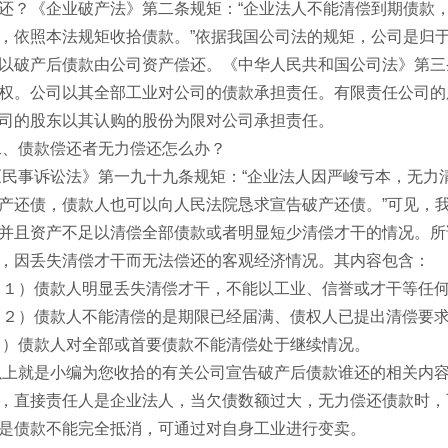
还？《企业破产法》第二条规矩：“企业法人不能清偿到期债款
，依照本法规矩收拾债款。”依据我国公司法的规矩，公司是归
以破产后债款由公司资产偿还。《中华人民共和国公司法》第三
权。公司以其全部工业对公司的债款承担责任。有限责任公司的
司的股东以其认购的股份为限对公司承担责任。
债款偿还者无力偿还怎么办？
诉讼法》第一九十九条规矩：“企业法人因严峻亏本，无力清
产还债，债款人也可以向人民法院恳求宣告破产还债。”可见，
并且资产不足以清偿全部债款或者明显短少清偿才干的情况。所
，因丢失清偿才干而无法偿还的客观经济情况。其内容包含：
）债款人明显丢失清偿才干，不能以工业、信誉或才干等任何
）债款人不能清偿的是期限已经届满、债权人已提出清偿要求
）债款人对全部或首要债款不能清偿处于继续情况。
就是小编为您收拾的有关公司宣告破产后债款谁还的相关内容
，直接责任人是企业法人，当欠债数额过大，无力偿还债款时，
是债款不能完全抵消，可通过对自身工业进行变卖。