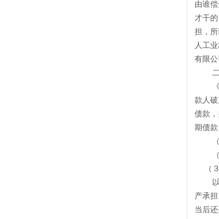
由谁偿
才干的
担，所
人工业
有限公
二、
《民事
款人破
债款，
期债款
（１
（２
（３
以上
产承担
当后还